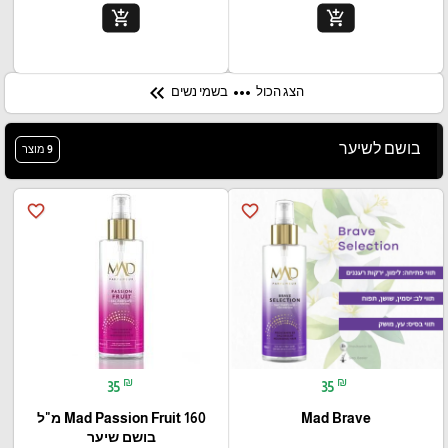
add_shopping_cart
add_shopping_cart
keyboard_double_arrow_left
more_horiz
הצג הכול
בשמי נשים
בושם לשיער
9 מוצר
favorite_border
favorite_border
₪
₪
35
35
Mad Brave
Mad Passion Fruit 160 מ"ל
בושם שיער