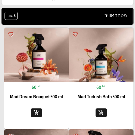
מטהר אוויר
5 מוצר
favorite_border
favorite_border
₪
₪
60
60
Mad Dream Bouquet 500 ml
Mad Turkish Bath 500 ml
add_shopping_cart
add_shopping_cart