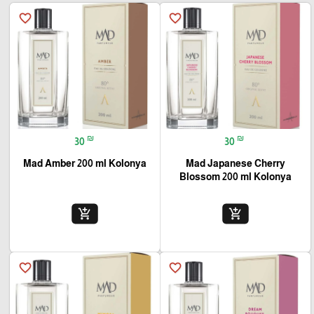
favorite_border
favorite_border
₪
₪
30
30
Mad Amber 200 ml Kolonya
Mad Japanese Cherry
Blossom 200 ml Kolonya
add_shopping_cart
add_shopping_cart
favorite_border
favorite_border