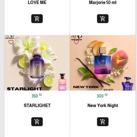
LOVE ME
Marjorie 50 ml
add_shopping_cart
add_shopping_cart
favorite_border
favorite_border
₪
₪
350
300
STARLIGHET
New York Night
add_shopping_cart
add_shopping_cart