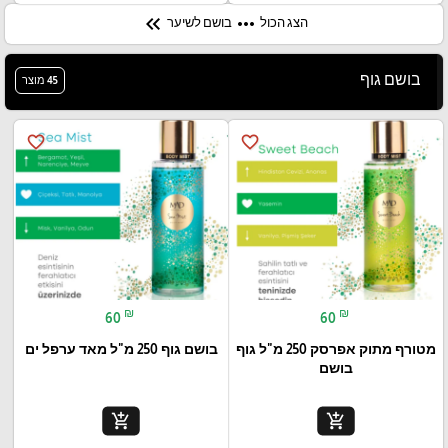
keyboard_double_arrow_left
more_horiz
הצג הכול
בושם לשיער
בושם גוף
45 מוצר
favorite_border
favorite_border
₪
₪
60
60
מטורף מתוק אפרסק 250 מ"ל גוף
בושם גוף 250 מ"ל מאד ערפל ים
בושם
add_shopping_cart
add_shopping_cart