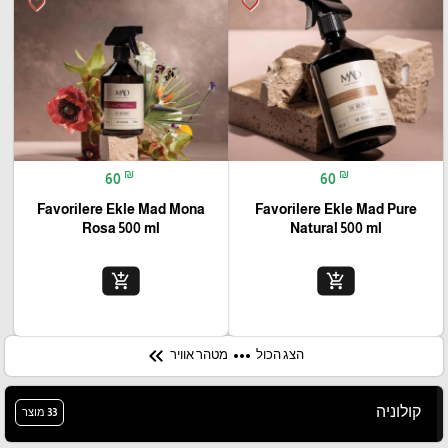
favorite_border
favorite_border
₪
₪
60
60
Favorilere Ekle Mad Mona
Favorilere Ekle Mad Pure
Rosa 500 ml
Natural 500 ml
add_shopping_cart
add_shopping_cart
keyboard_double_arrow_left
more_horiz
הצג הכול
מטהר אוויר
קולוניה
33 מוצר