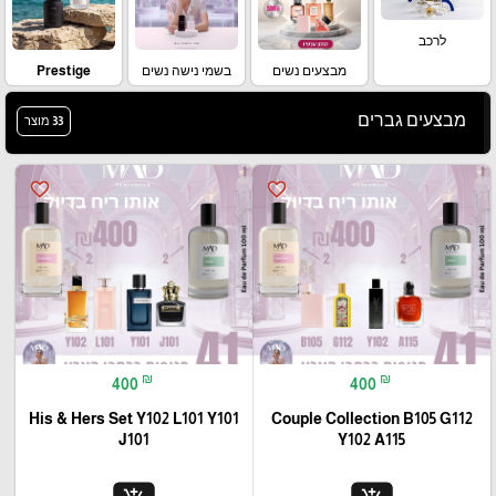
לרכב
מבצעים נשים
בשמי נישה נשים
Prestige
מבצעים גברים
33 מוצר
favorite_border
favorite_border
₪
₪
400
400
His & Hers Set Y102 L101 Y101
Couple Collection B105 G112
J101
Y102 A115