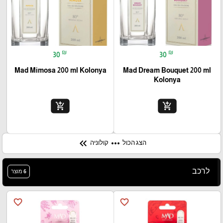
₪
₪
30
30
Mad Mimosa 200 ml Kolonya
Mad Dream Bouquet 200 ml
Kolonya
add_shopping_cart
add_shopping_cart
keyboard_double_arrow_left
more_horiz
הצג הכול
קולוניה
לרכב
6 מוצר
favorite_border
favorite_border