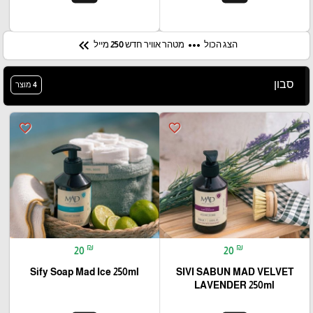
keyboard_double_arrow_left
more_horiz
הצג הכול
מטהר אוויר חדש 250 מייל
סבון
4 מוצר
favorite_border
favorite_border
₪
₪
20
20
Sify Soap Mad Ice 250ml
SIVI SABUN MAD VELVET
LAVENDER 250ml