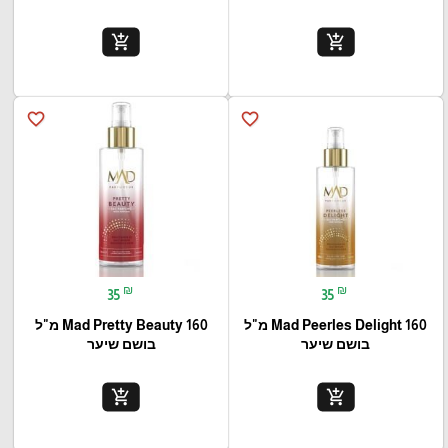
add_shopping_cart
add_shopping_cart
favorite_border
favorite_border
₪
₪
35
35
Mad Peerles Delight 160 מ"ל
Mad Pretty Beauty 160 מ"ל
בושם שיער
בושם שיער
add_shopping_cart
add_shopping_cart