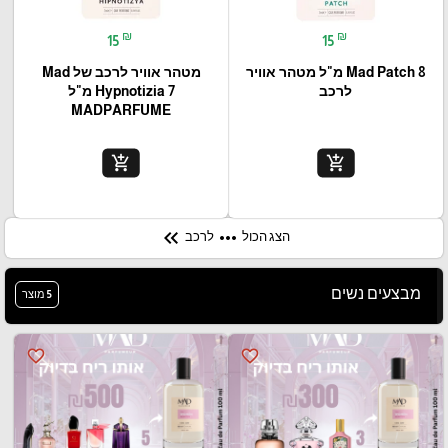
₪
₪
15
15
Mad Patch 8 מ"ל מטהר אוויר
מטהר אוויר לרכב של Mad
לרכב
Hypnotizia 7 מ"ל
MADPARFUME
add_shopping_cart
add_shopping_cart
keyboard_double_arrow_left
more_horiz
הצג הכול
לרכב
מבצעים נשים
5 מוצר
favorite_border
favorite_border