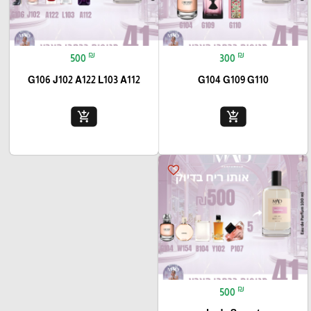
₪
₪
500
300
G106 J102 A122 L103 A112
G104 G109 G110
add_shopping_cart
add_shopping_cart
favorite_border
₪
500