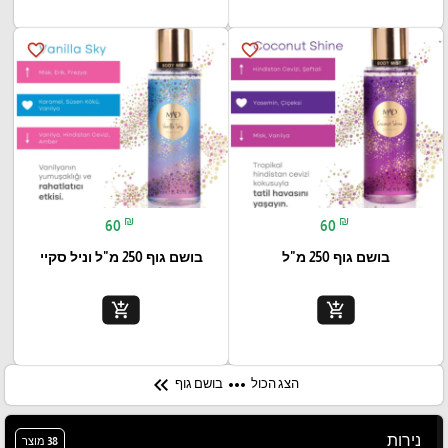
favorite_border
favorite_border
₪
₪
60
60
בושם גוף 250 מ"ל
בושם גוף 250 מ"ל וניל סקיי
add_shopping_cart
add_shopping_cart
keyboard_double_arrow_left
more_horiz
הצג הכול
בושם גוף
נירות
38 מוצר