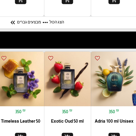
keyboard_double_arrow_left
more_horiz
הצג הכול
מבצעים גברים
favorite_border
favorite_border
favorite_border
₪
₪
₪
350
350
350
Timeless Leather 50
Exotic Oud 50 ml
Adria 100 ml Unisex