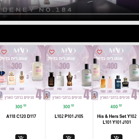
favorite_border
favorite_border
favorite_border
₪
₪
₪
300
300
400
A118 C120 D117
L102 P101 J105
His & Hers Set Y102
L101 Y101 J101
add_shopping_cart
add_shopping_cart
add_shopping_cart