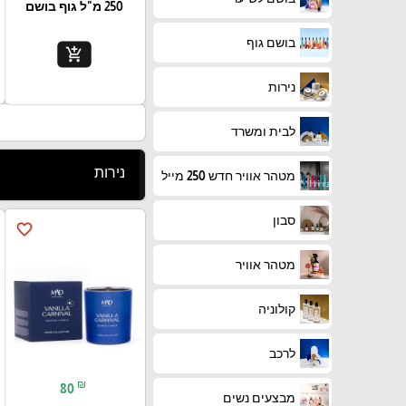
250 מ"ל גוף בושם
בושם גוף
add_shopping_cart
נירות
לבית ומשרד
נירות
מטהר אוויר חדש 250 מייל
סבון
favorite_border
מטהר אוויר
קולוניה
לרכב
₪
80
מבצעים נשים