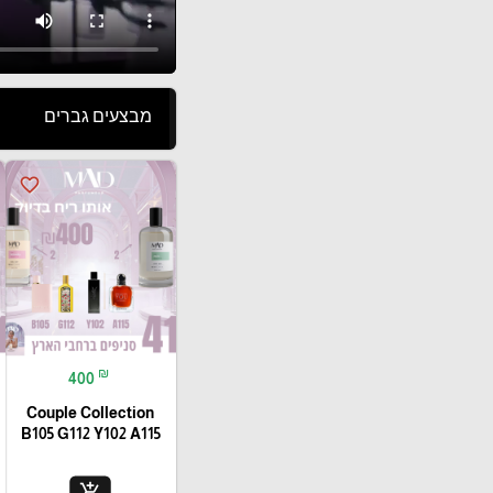
מבצעים גברים
favorite_border
₪
400
Couple Collection
B105 G112 Y102 A115
add_shopping_cart