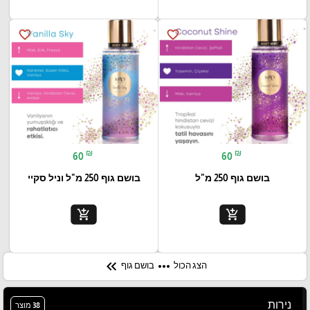
favorite_border
favorite_border
₪
₪
60
60
בושם גוף 250 מ"ל
בושם גוף 250 מ"ל וניל סקיי
add_shopping_cart
add_shopping_cart
keyboard_double_arrow_left
more_horiz
הצג הכול
בושם גוף
נירות
38 מוצר