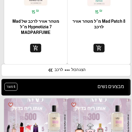
₪
₪
15
15
Mad Patch 8 מ"ל מטהר אוויר
מטהר אוויר לרכב של Mad
לרכב
Hypnotizia 7 מ"ל
MADPARFUME
add_shopping_cart
add_shopping_cart
keyboard_double_arrow_left
more_horiz
הצג הכול
לרכב
מבצעים נשים
5 מוצר
favorite_border
favorite_border