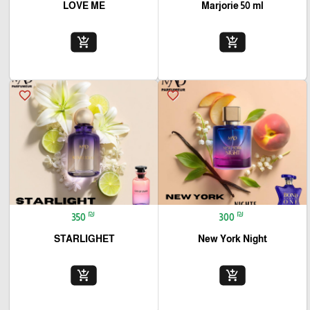
LOVE ME
Marjorie 50 ml
add_shopping_cart
add_shopping_cart
favorite_border
favorite_border
₪
₪
350
300
STARLIGHET
New York Night
add_shopping_cart
add_shopping_cart