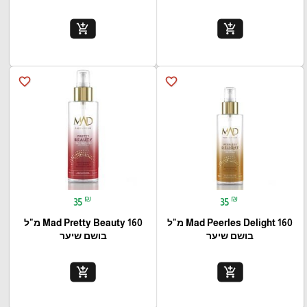
add_shopping_cart
add_shopping_cart
favorite_border
favorite_border
₪
₪
35
35
Mad Peerles Delight 160 מ"ל
Mad Pretty Beauty 160 מ"ל
בושם שיער
בושם שיער
add_shopping_cart
add_shopping_cart