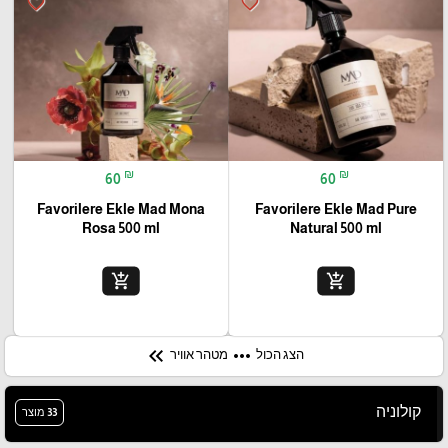
favorite_border
favorite_border
₪
₪
60
60
Favorilere Ekle Mad Mona
Favorilere Ekle Mad Pure
Rosa 500 ml
Natural 500 ml
add_shopping_cart
add_shopping_cart
keyboard_double_arrow_left
more_horiz
הצג הכול
מטהר אוויר
קולוניה
33 מוצר