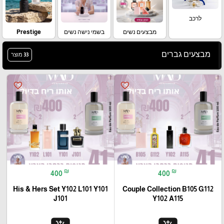
לרכב
מבצעים נשים
בשמי נישה נשים
Prestige
מבצעים גברים
33 מוצר
favorite_border
favorite_border
₪
₪
400
400
His & Hers Set Y102 L101 Y101
Couple Collection B105 G112
J101
Y102 A115