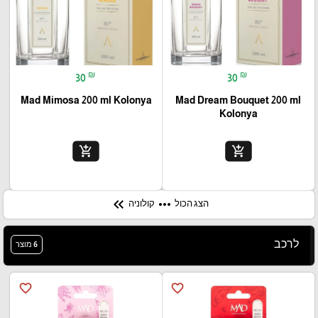
₪
₪
30
30
Mad Mimosa 200 ml Kolonya
Mad Dream Bouquet 200 ml
Kolonya
add_shopping_cart
add_shopping_cart
keyboard_double_arrow_left
more_horiz
הצג הכול
קולוניה
לרכב
6 מוצר
favorite_border
favorite_border