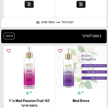
add_shopping_cart
add_shopping_cart
keyboard_double_arrow_left
more_horiz
הצג הכול
בשמי נשים
בושם לשיער
9 מוצר
favorite_border
favorite_border
₪
₪
35
35
Mad Brave
Mad Passion Fruit 160 מ"ל
בושם שיער