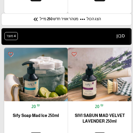
keyboard_double_arrow_left
more_horiz
הצג הכול
מטהר אוויר חדש 250 מייל
סבון
4 מוצר
favorite_border
favorite_border
₪
₪
20
20
Sify Soap Mad Ice 250ml
SIVI SABUN MAD VELVET
LAVENDER 250ml