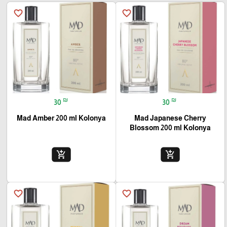
favorite_border
favorite_border
₪
₪
30
30
Mad Amber 200 ml Kolonya
Mad Japanese Cherry
Blossom 200 ml Kolonya
add_shopping_cart
add_shopping_cart
favorite_border
favorite_border