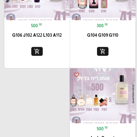
₪
₪
500
300
G106 J102 A122 L103 A112
G104 G109 G110
add_shopping_cart
add_shopping_cart
favorite_border
₪
500