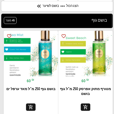
keyboard_double_arrow_left
more_horiz
הצג הכול
בושם לשיער
בושם גוף
45 מוצר
favorite_border
favorite_border
₪
₪
60
60
מטורף מתוק אפרסק 250 מ"ל גוף
בושם גוף 250 מ"ל מאד ערפל ים
בושם
add_shopping_cart
add_shopping_cart