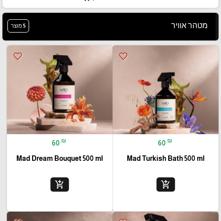
מטהר אוויר
5 מוצר
favorite_border
favorite_border
₪
₪
60
60
Mad Dream Bouquet 500 ml
Mad Turkish Bath 500 ml
add_shopping_cart
add_shopping_cart