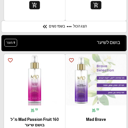
add_shopping_cart
add_shopping_cart
keyboard_double_arrow_left
more_horiz
הצג הכול
בשמי נשים
בושם לשיער
9 מוצר
favorite_border
favorite_border
₪
₪
35
35
Mad Brave
Mad Passion Fruit 160 מ"ל
בושם שיער