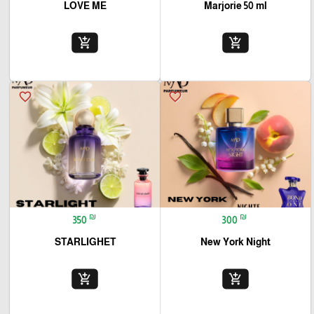
LOVE ME
Marjorie 50 ml
add_shopping_cart
add_shopping_cart
favorite_border
favorite_border
₪
₪
350
300
STARLIGHET
New York Night
add_shopping_cart
add_shopping_cart