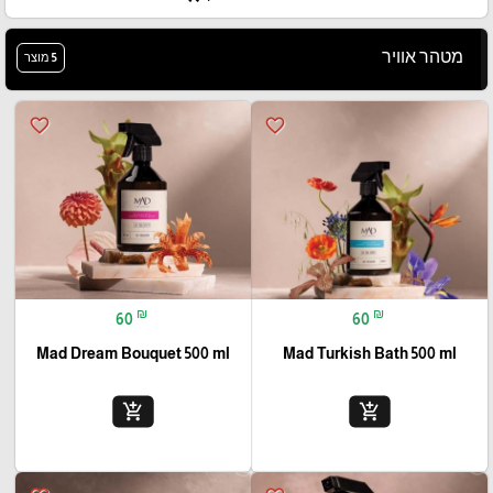
מטהר אוויר
5 מוצר
favorite_border
favorite_border
₪
₪
60
60
Mad Dream Bouquet 500 ml
Mad Turkish Bath 500 ml
add_shopping_cart
add_shopping_cart