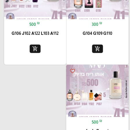
₪
₪
500
300
G106 J102 A122 L103 A112
G104 G109 G110
add_shopping_cart
add_shopping_cart
favorite_border
₪
500