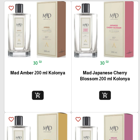
favorite_border
favorite_border
₪
₪
30
30
Mad Amber 200 ml Kolonya
Mad Japanese Cherry
Blossom 200 ml Kolonya
add_shopping_cart
add_shopping_cart
favorite_border
favorite_border