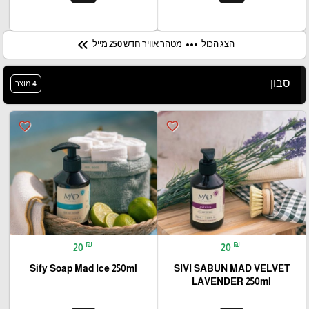
keyboard_double_arrow_left
more_horiz
הצג הכול
מטהר אוויר חדש 250 מייל
סבון
4 מוצר
favorite_border
favorite_border
₪
₪
20
20
Sify Soap Mad Ice 250ml
SIVI SABUN MAD VELVET
LAVENDER 250ml