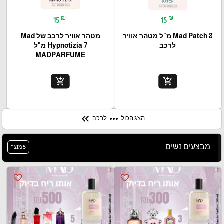
₪
₪
15
15
Mad Patch 8 מ"ל מטהר אוויר
מטהר אוויר לרכב של Mad
לרכב
Hypnotizia 7 מ"ל
MADPARFUME
add_shopping_cart
add_shopping_cart
keyboard_double_arrow_left
more_horiz
הצג הכול
לרכב
מבצעים נשים
5 מוצר
favorite_border
favorite_border