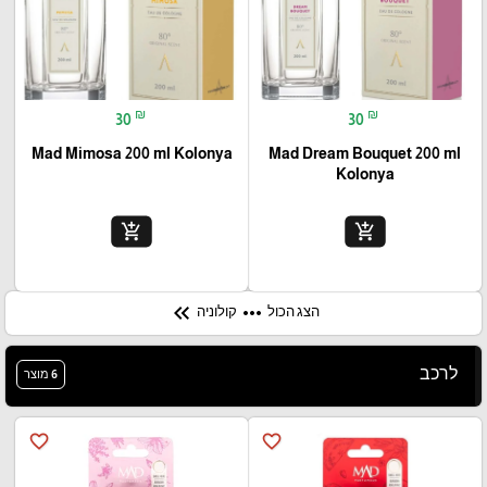
₪
₪
30
30
Mad Mimosa 200 ml Kolonya
Mad Dream Bouquet 200 ml
Kolonya
add_shopping_cart
add_shopping_cart
keyboard_double_arrow_left
more_horiz
הצג הכול
קולוניה
לרכב
6 מוצר
favorite_border
favorite_border