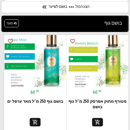
keyboard_double_arrow_left
more_horiz
הצג הכול
בושם לשיער
בושם גוף
45 מוצר
favorite_border
favorite_border
₪
₪
60
60
מטורף מתוק אפרסק 250 מ"ל גוף
בושם גוף 250 מ"ל מאד ערפל ים
בושם
add_shopping_cart
add_shopping_cart