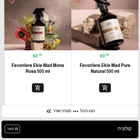
favorite_border
favorite_border
₪
₪
60
60
Favorilere Ekle Mad Mona
Favorilere Ekle Mad Pure
Rosa 500 ml
Natural 500 ml
add_shopping_cart
add_shopping_cart
keyboard_double_arrow_left
more_horiz
הצג הכול
מטהר אוויר
קולוניה
33 מוצר