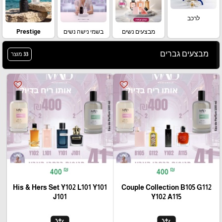
לרכב
מבצעים נשים
בשמי נישה נשים
Prestige
מבצעים גברים
33 מוצר
favorite_border
favorite_border
₪
₪
400
400
His & Hers Set Y102 L101 Y101
Couple Collection B105 G112
J101
Y102 A115