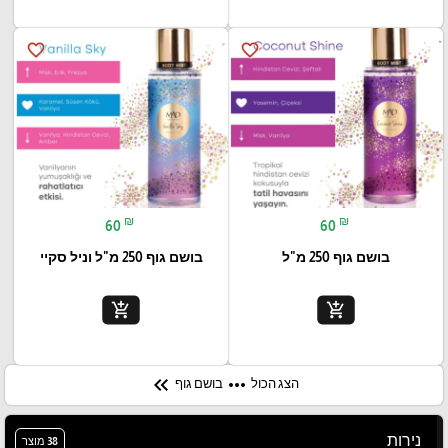
favorite_border
favorite_border
₪
₪
60
60
בושם גוף 250 מ"ל
בושם גוף 250 מ"ל וניל סקיי
add_shopping_cart
add_shopping_cart
keyboard_double_arrow_left
more_horiz
הצג הכול
בושם גוף
נירות
38 מוצר