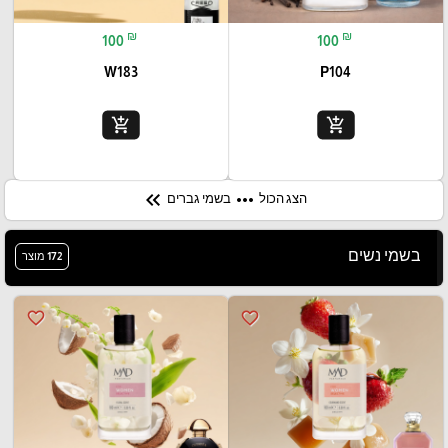
₪
₪
100
100
W183
P104
add_shopping_cart
add_shopping_cart
keyboard_double_arrow_left
more_horiz
בשמי גברים
הצג הכול
בשמי נשים
172 מוצר
favorite_border
favorite_border