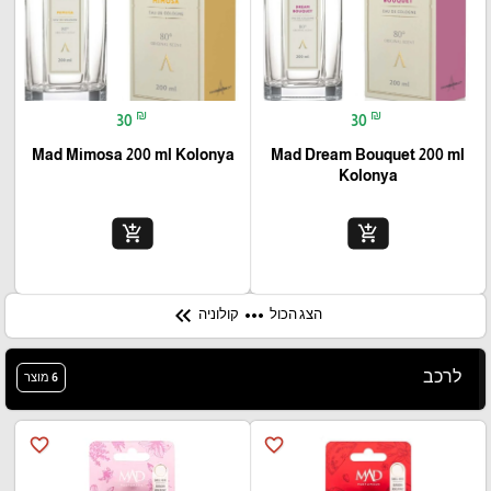
₪
₪
30
30
Mad Mimosa 200 ml Kolonya
Mad Dream Bouquet 200 ml
Kolonya
add_shopping_cart
add_shopping_cart
keyboard_double_arrow_left
more_horiz
קולוניה
הצג הכול
לרכב
6 מוצר
favorite_border
favorite_border