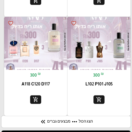
add_shopping_cart
add_shopping_cart
favorite_border
favorite_border
₪
₪
300
300
A118 C120 D117
L102 P101 J105
add_shopping_cart
add_shopping_cart
keyboard_double_arrow_left
more_horiz
מבצעים גברים
הצג הכול