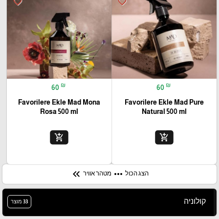
favorite_border
favorite_border
₪
₪
60
60
Favorilere Ekle Mad Mona
Favorilere Ekle Mad Pure
Rosa 500 ml
Natural 500 ml
add_shopping_cart
add_shopping_cart
keyboard_double_arrow_left
more_horiz
מטהר אוויר
הצג הכול
קולוניה
33 מוצר