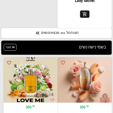
Lady Secret
add_shopping_cart
keyboard_double_arrow_left
more_horiz
מבצעים נשים
הצג הכול
בשמי נישה נשים
34 מוצר
favorite_border
favorite_border
₪
₪
300
300