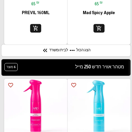
₪
₪
65
65
PREVIL 160ML
Mad Spicy Apple
add_shopping_cart
add_shopping_cart
keyboard_double_arrow_left
more_horiz
לבית ומשרד
הצג הכול
מטהר אוויר חדש 250 מייל
6 מוצר
favorite_border
favorite_border