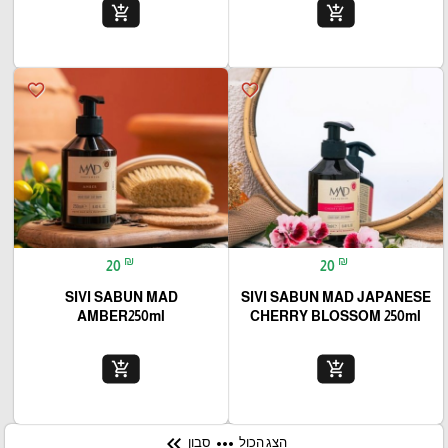
add_shopping_cart
add_shopping_cart
favorite_border
favorite_border
₪
₪
20
20
SIVI SABUN MAD
SIVI SABUN MAD JAPANESE
AMBER250ml
CHERRY BLOSSOM 250ml
add_shopping_cart
add_shopping_cart
keyboard_double_arrow_left
more_horiz
סבון
הצג הכול