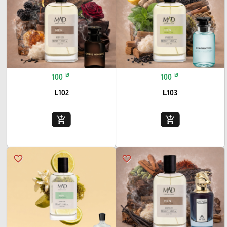
₪
₪
100
100
L102
L103
add_shopping_cart
add_shopping_cart
favorite_border
favorite_border