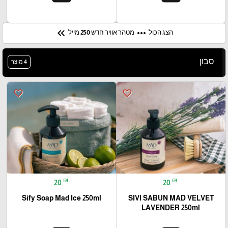
keyboard_double_arrow_left
more_horiz
מטהר אוויר חדש 250 מייל
הצג הכול
סבון
4 מוצר
favorite_border
favorite_border
₪
₪
20
20
Sify Soap Mad Ice 250ml
SIVI SABUN MAD VELVET
LAVENDER 250ml