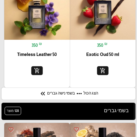
₪
₪
350
350
Timeless Leather 50
Exotic Oud 50 ml
add_shopping_cart
add_shopping_cart
keyboard_double_arrow_left
more_horiz
בשמי נישה גברים
הצג הכול
בשמי גברים
128 מוצר
favorite_border
favorite_border