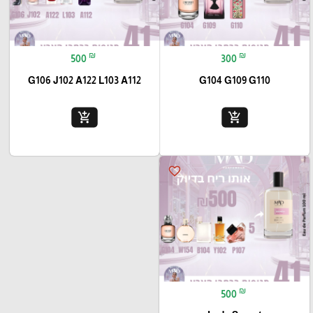
₪
₪
500
300
G106 J102 A122 L103 A112
G104 G109 G110
add_shopping_cart
add_shopping_cart
favorite_border
₪
500