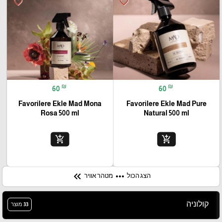
favorite_border
favorite_border
₪
₪
60
60
Favorilere Ekle Mad Mona
Favorilere Ekle Mad Pure
Rosa 500 ml
Natural 500 ml
add_shopping_cart
add_shopping_cart
keyboard_double_arrow_left
more_horiz
הצג הכול
מטהר אוויר
קולוניה
33 מוצר