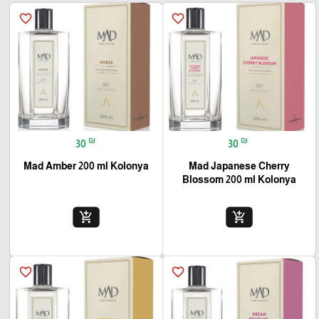
favorite_border
favorite_border
₪
₪
30
30
Mad Amber 200 ml Kolonya
Mad Japanese Cherry
Blossom 200 ml Kolonya
add_shopping_cart
add_shopping_cart
favorite_border
favorite_border