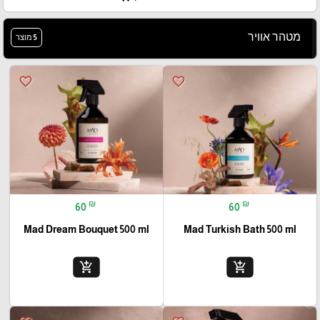
מטהר אוויר
5 מוצר
favorite_border
favorite_border
₪
₪
60
60
Mad Dream Bouquet 500 ml
Mad Turkish Bath 500 ml
add_shopping_cart
add_shopping_cart