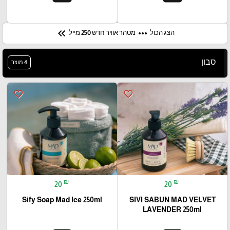
keyboard_double_arrow_left
more_horiz
הצג הכול
מטהר אוויר חדש 250 מייל
סבון
4 מוצר
favorite_border
favorite_border
₪
₪
20
20
Sify Soap Mad Ice 250ml
SIVI SABUN MAD VELVET
LAVENDER 250ml