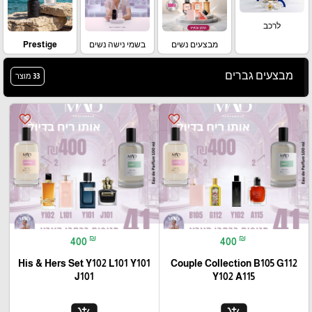
לרכב
מבצעים נשים
בשמי נישה נשים
Prestige
מבצעים גברים
33 מוצר
favorite_border
favorite_border
₪
₪
400
400
His & Hers Set Y102 L101 Y101
Couple Collection B105 G112
J101
Y102 A115