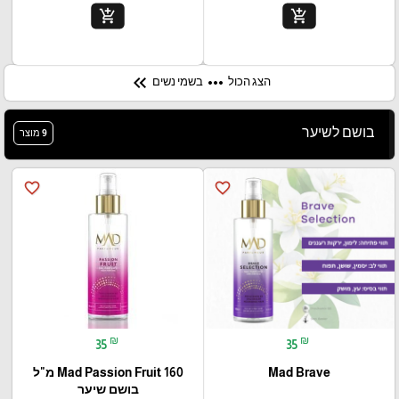
add_shopping_cart
add_shopping_cart
keyboard_double_arrow_left
more_horiz
הצג הכול
בשמי נשים
בושם לשיער
9 מוצר
favorite_border
favorite_border
₪
₪
35
35
Mad Brave
Mad Passion Fruit 160 מ"ל
בושם שיער