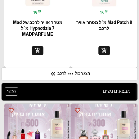
₪
₪
15
15
Mad Patch 8 מ"ל מטהר אוויר
מטהר אוויר לרכב של Mad
לרכב
Hypnotizia 7 מ"ל
MADPARFUME
add_shopping_cart
add_shopping_cart
keyboard_double_arrow_left
more_horiz
הצג הכול
לרכב
מבצעים נשים
5 מוצר
favorite_border
favorite_border