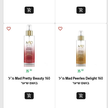
add_shopping_cart
add_shopping_cart
favorite_border
favorite_border
₪
₪
35
35
Mad Peerles Delight 160 מ"ל
Mad Pretty Beauty 160 מ"ל
בושם שיער
בושם שיער
add_shopping_cart
add_shopping_cart