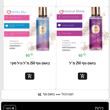
favorite_border
favorite_border
₪
₪
60
60
בושם גוף 250 מ"ל
בושם גוף 250 מ"ל וניל סקיי
add_shopping_cart
add_shopping_cart
keyboard_double_arrow_left
more_horiz
הצג הכול
בושם גוף
נירות
38 מוצר