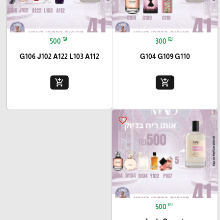
₪
₪
500
300
G106 J102 A122 L103 A112
G104 G109 G110
add_shopping_cart
add_shopping_cart
favorite_border
₪
500