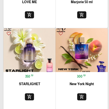
LOVE ME
Marjorie 50 ml
add_shopping_cart
add_shopping_cart
favorite_border
favorite_border
₪
₪
350
300
STARLIGHET
New York Night
add_shopping_cart
add_shopping_cart