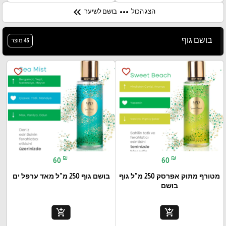
keyboard_double_arrow_left
more_horiz
הצג הכול
בושם לשיער
בושם גוף
45 מוצר
favorite_border
favorite_border
₪
₪
60
60
מטורף מתוק אפרסק 250 מ"ל גוף
בושם גוף 250 מ"ל מאד ערפל ים
בושם
add_shopping_cart
add_shopping_cart