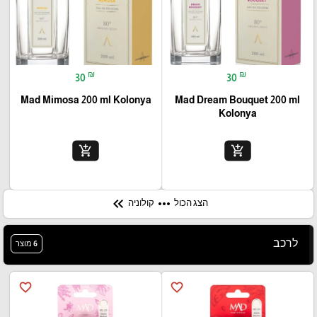
₪
₪
30
30
Mad Mimosa 200 ml Kolonya
Mad Dream Bouquet 200 ml
Kolonya
add_shopping_cart
add_shopping_cart
keyboard_double_arrow_left
more_horiz
הצג הכול
קולוניה
לרכב
6 מוצר
favorite_border
favorite_border