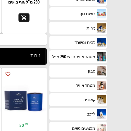
250 מ"ל גוף בושם
בושם גוף
add_shopping_cart
נירות
לבית ומשרד
נירות
מטהר אוויר חדש 250 מייל
סבון
favorite_border
מטהר אוויר
קולוניה
לרכב
₪
80
מבצעים נשים