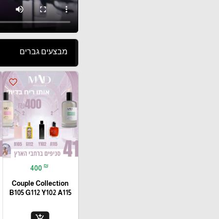
מבצעים גברים
favorite_border
₪
400
Couple Collection
B105 G112 Y102 A115
add_shopping_cart