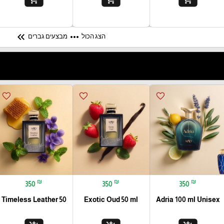
keyboard_double_arrow_left
more_horiz
הצג הכול
מבצעים גברים
favorite_border
favorite_border
favorite_border
₪
₪
₪
350
350
350
Timeless Leather 50
Exotic Oud 50 ml
Adria 100 ml Unisex