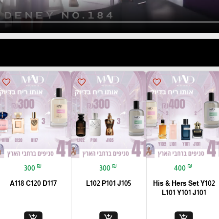
favorite_border
favorite_border
favorite_border
₪
₪
₪
300
300
400
A118 C120 D117
L102 P101 J105
His & Hers Set Y102
L101 Y101 J101
add_shopping_cart
add_shopping_cart
add_shopping_cart