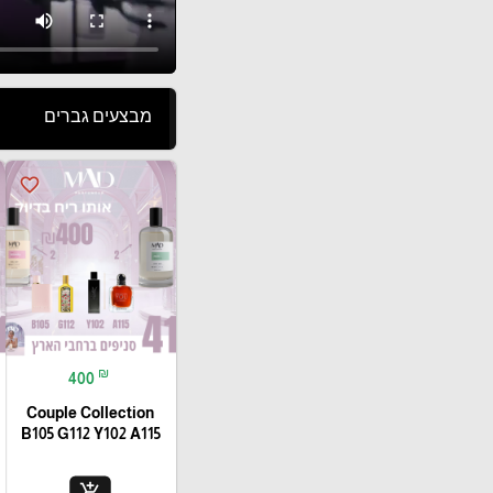
מבצעים גברים
favorite_border
₪
400
Couple Collection
B105 G112 Y102 A115
add_shopping_cart