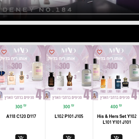
favorite_border
favorite_border
favorite_border
₪
₪
₪
300
300
400
A118 C120 D117
L102 P101 J105
His & Hers Set Y102
L101 Y101 J101
add_shopping_cart
add_shopping_cart
add_shopping_cart