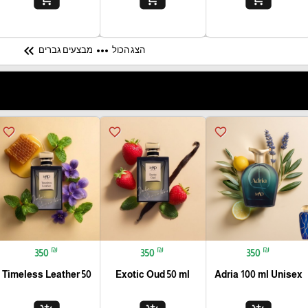
keyboard_double_arrow_left
more_horiz
הצג הכול
מבצעים גברים
favorite_border
favorite_border
favorite_border
₪
₪
₪
350
350
350
Timeless Leather 50
Exotic Oud 50 ml
Adria 100 ml Unisex