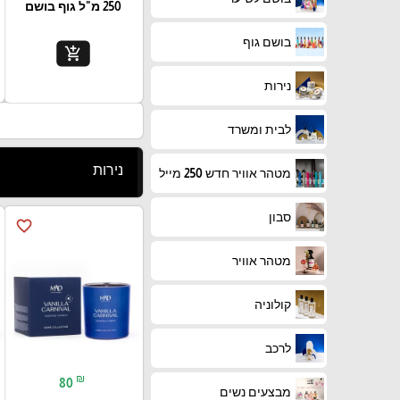
250 מ"ל גוף בושם
בושם גוף
add_shopping_cart
נירות
לבית ומשרד
נירות
מטהר אוויר חדש 250 מייל
סבון
favorite_border
מטהר אוויר
קולוניה
לרכב
₪
80
מבצעים נשים