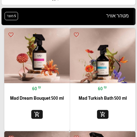
מטהר אוויר
5 מוצר
favorite_border
favorite_border
₪
₪
60
60
Mad Dream Bouquet 500 ml
Mad Turkish Bath 500 ml
add_shopping_cart
add_shopping_cart