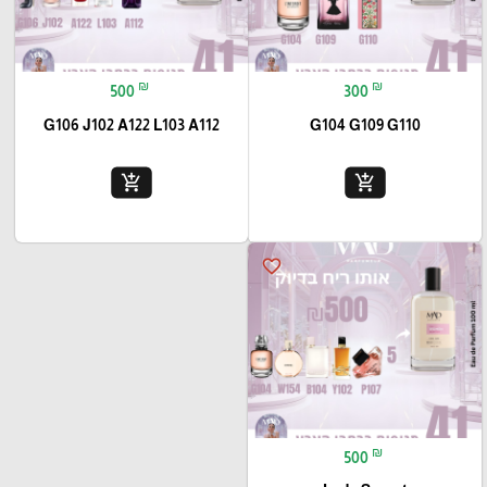
₪
₪
500
300
G106 J102 A122 L103 A112
G104 G109 G110
add_shopping_cart
add_shopping_cart
favorite_border
₪
500