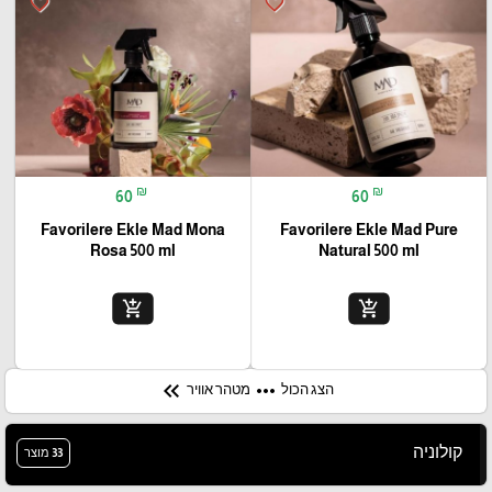
favorite_border
favorite_border
₪
₪
60
60
Favorilere Ekle Mad Mona
Favorilere Ekle Mad Pure
Rosa 500 ml
Natural 500 ml
add_shopping_cart
add_shopping_cart
keyboard_double_arrow_left
more_horiz
הצג הכול
מטהר אוויר
קולוניה
33 מוצר