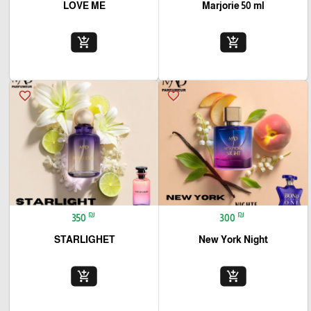
LOVE ME
Marjorie 50 ml
add_shopping_cart
add_shopping_cart
favorite_border
favorite_border
₪
₪
350
300
STARLIGHET
New York Night
add_shopping_cart
add_shopping_cart