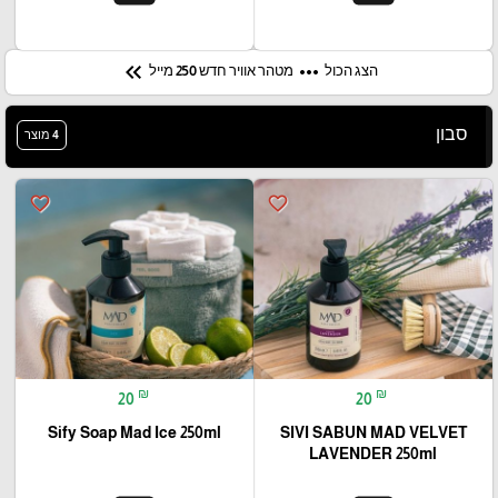
keyboard_double_arrow_left
more_horiz
הצג הכול
מטהר אוויר חדש 250 מייל
סבון
4 מוצר
favorite_border
favorite_border
₪
₪
20
20
Sify Soap Mad Ice 250ml
SIVI SABUN MAD VELVET
LAVENDER 250ml