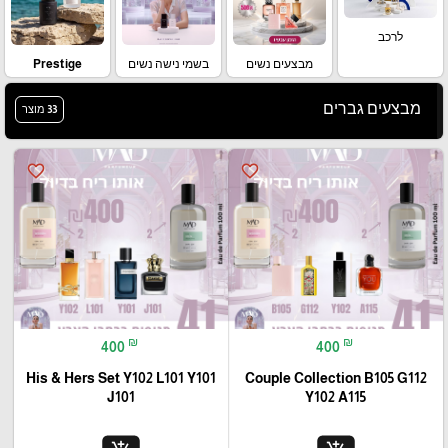
לרכב
מבצעים נשים
בשמי נישה נשים
Prestige
מבצעים גברים
33 מוצר
favorite_border
favorite_border
₪
₪
400
400
His & Hers Set Y102 L101 Y101
Couple Collection B105 G112
J101
Y102 A115