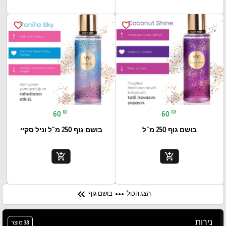
favorite_border
favorite_border
₪
₪
60
60
בושם גוף 250 מ"ל
בושם גוף 250 מ"ל וניל סקיי
add_shopping_cart
add_shopping_cart
keyboard_double_arrow_left
more_horiz
הצג הכול
בושם גוף
נירות
38 מוצר