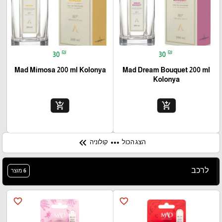
₪
₪
30
30
Mad Mimosa 200 ml Kolonya
Mad Dream Bouquet 200 ml
Kolonya
add_shopping_cart
add_shopping_cart
keyboard_double_arrow_left
more_horiz
הצג הכול
קולוניה
לרכב
6 מוצר
favorite_border
favorite_border