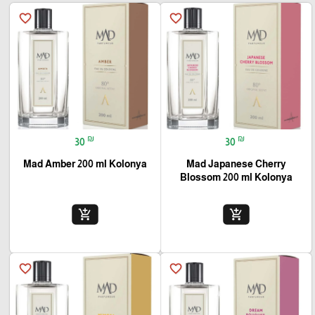
favorite_border
favorite_border
₪
₪
30
30
Mad Amber 200 ml Kolonya
Mad Japanese Cherry
Blossom 200 ml Kolonya
add_shopping_cart
add_shopping_cart
favorite_border
favorite_border