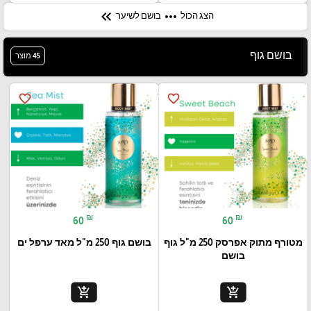
keyboard_double_arrow_left
more_horiz
הצג הכול
בושם לשיער
בושם גוף
45 מוצר
favorite_border
favorite_border
₪
₪
60
60
מטורף מתוק אפרסק 250 מ"ל גוף
בושם גוף 250 מ"ל מאד ערפל ים
בושם
add_shopping_cart
add_shopping_cart