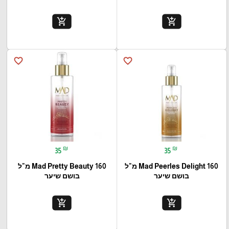
add_shopping_cart
add_shopping_cart
favorite_border
favorite_border
₪
₪
35
35
Mad Peerles Delight 160 מ"ל
Mad Pretty Beauty 160 מ"ל
בושם שיער
בושם שיער
add_shopping_cart
add_shopping_cart