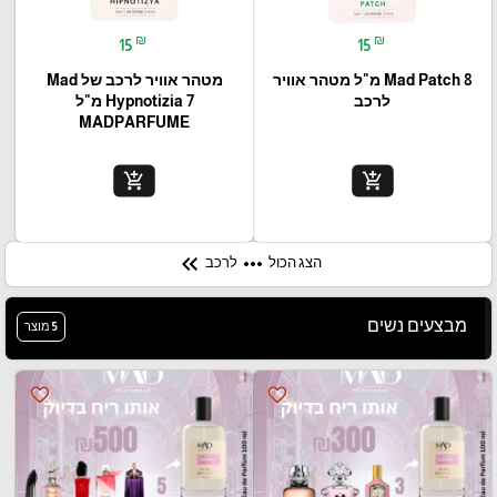
₪
₪
15
15
Mad Patch 8 מ"ל מטהר אוויר
מטהר אוויר לרכב של Mad
לרכב
Hypnotizia 7 מ"ל
MADPARFUME
add_shopping_cart
add_shopping_cart
keyboard_double_arrow_left
more_horiz
הצג הכול
לרכב
מבצעים נשים
5 מוצר
favorite_border
favorite_border