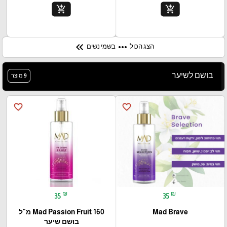
add_shopping_cart
add_shopping_cart
keyboard_double_arrow_left
more_horiz
הצג הכול
בשמי נשים
בושם לשיער
9 מוצר
favorite_border
favorite_border
₪
₪
35
35
Mad Brave
Mad Passion Fruit 160 מ"ל
בושם שיער