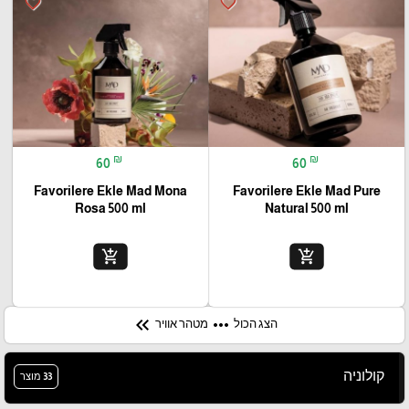
favorite_border
favorite_border
₪
₪
60
60
Favorilere Ekle Mad Mona
Favorilere Ekle Mad Pure
Rosa 500 ml
Natural 500 ml
add_shopping_cart
add_shopping_cart
keyboard_double_arrow_left
more_horiz
הצג הכול
מטהר אוויר
קולוניה
33 מוצר