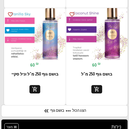
favorite_border
favorite_border
₪
₪
60
60
בושם גוף 250 מ"ל
בושם גוף 250 מ"ל וניל סקיי
add_shopping_cart
add_shopping_cart
keyboard_double_arrow_left
more_horiz
הצג הכול
בושם גוף
נירות
38 מוצר