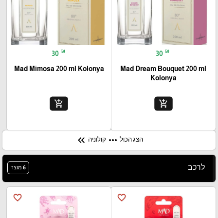
₪
₪
30
30
Mad Mimosa 200 ml Kolonya
Mad Dream Bouquet 200 ml
Kolonya
add_shopping_cart
add_shopping_cart
keyboard_double_arrow_left
more_horiz
הצג הכול
קולוניה
לרכב
6 מוצר
favorite_border
favorite_border