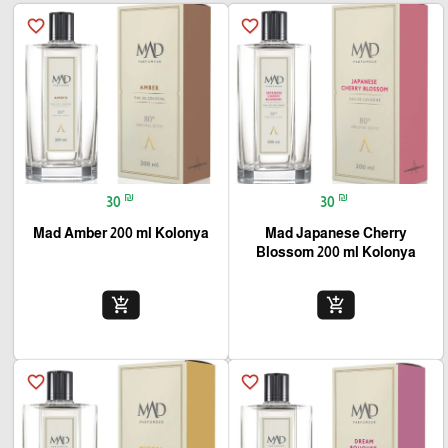
favorite_border
favorite_border
₪
₪
30
30
Mad Amber 200 ml Kolonya
Mad Japanese Cherry
Blossom 200 ml Kolonya
add_shopping_cart
add_shopping_cart
favorite_border
favorite_border