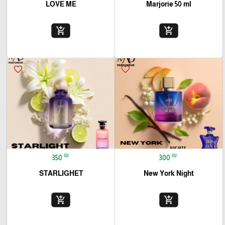
LOVE ME
Marjorie 50 ml
add_shopping_cart
add_shopping_cart
favorite_border
favorite_border
₪
₪
350
300
STARLIGHET
New York Night
add_shopping_cart
add_shopping_cart