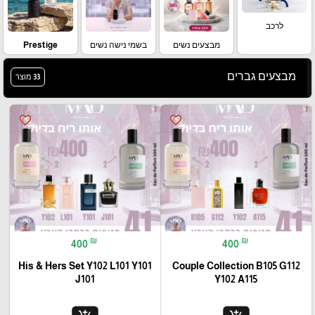
לרכב
מבצעים נשים
בשמי נישה נשים
Prestige
מבצעים גברים
33 מוצר
favorite_border
favorite_border
₪
₪
400
400
His & Hers Set Y102 L101 Y101
Couple Collection B105 G112
J101
Y102 A115