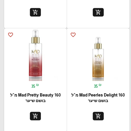
add_shopping_cart
add_shopping_cart
favorite_border
favorite_border
₪
₪
35
35
Mad Peerles Delight 160 מ"ל
Mad Pretty Beauty 160 מ"ל
בושם שיער
בושם שיער
add_shopping_cart
add_shopping_cart