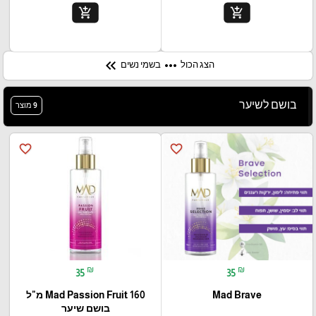
add_shopping_cart
add_shopping_cart
keyboard_double_arrow_left
more_horiz
הצג הכול
בשמי נשים
בושם לשיער
9 מוצר
favorite_border
favorite_border
₪
₪
35
35
Mad Brave
Mad Passion Fruit 160 מ"ל
בושם שיער