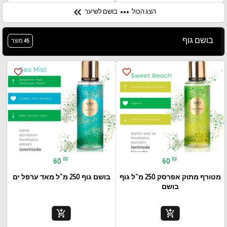
keyboard_double_arrow_left
more_horiz
הצג הכול
בושם לשיער
בושם גוף
45 מוצר
favorite_border
favorite_border
₪
₪
60
60
מטורף מתוק אפרסק 250 מ"ל גוף
בושם גוף 250 מ"ל מאד ערפל ים
בושם
add_shopping_cart
add_shopping_cart