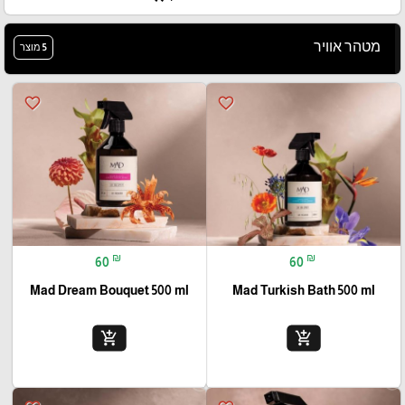
מטהר אוויר
5 מוצר
favorite_border
favorite_border
₪
₪
60
60
Mad Dream Bouquet 500 ml
Mad Turkish Bath 500 ml
add_shopping_cart
add_shopping_cart