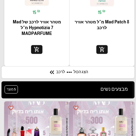
₪
₪
15
15
Mad Patch 8 מ"ל מטהר אוויר
מטהר אוויר לרכב של Mad
לרכב
Hypnotizia 7 מ"ל
MADPARFUME
add_shopping_cart
add_shopping_cart
keyboard_double_arrow_left
more_horiz
הצג הכול
לרכב
מבצעים נשים
5 מוצר
favorite_border
favorite_border