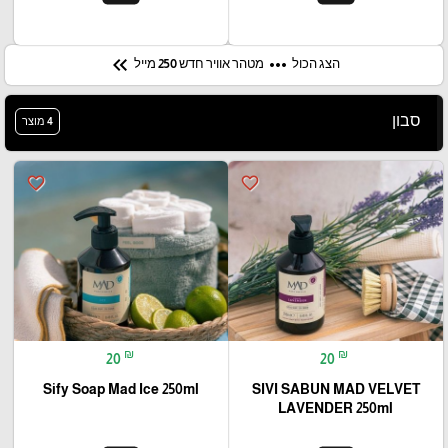
keyboard_double_arrow_left
more_horiz
הצג הכול
מטהר אוויר חדש 250 מייל
סבון
4 מוצר
favorite_border
favorite_border
₪
₪
20
20
Sify Soap Mad Ice 250ml
SIVI SABUN MAD VELVET
LAVENDER 250ml