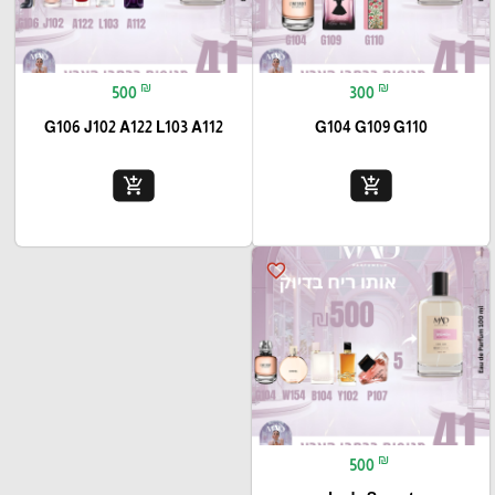
₪
₪
500
300
G106 J102 A122 L103 A112
G104 G109 G110
add_shopping_cart
add_shopping_cart
favorite_border
₪
500