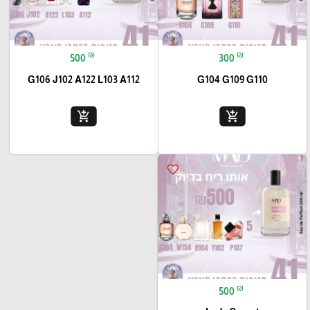
₪
₪
500
300
G106 J102 A122 L103 A112
G104 G109 G110
add_shopping_cart
add_shopping_cart
favorite_border
₪
500