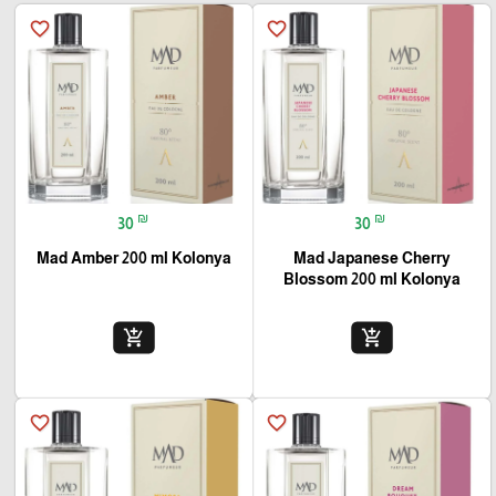
favorite_border
favorite_border
₪
₪
30
30
Mad Amber 200 ml Kolonya
Mad Japanese Cherry
Blossom 200 ml Kolonya
add_shopping_cart
add_shopping_cart
favorite_border
favorite_border