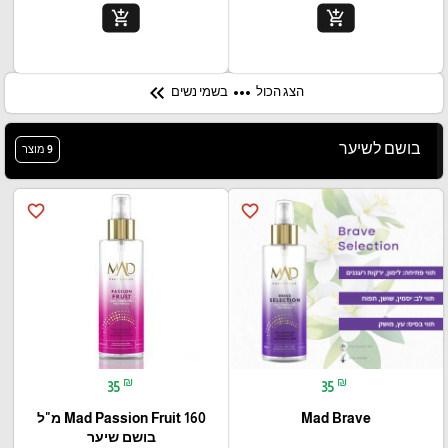
add_shopping_cart
add_shopping_cart
keyboard_double_arrow_left
more_horiz
הצג הכול
בשמי נשים
בושם לשיער
9 מוצר
favorite_border
favorite_border
₪
₪
35
35
Mad Brave
Mad Passion Fruit 160 מ"ל
בושם שיער