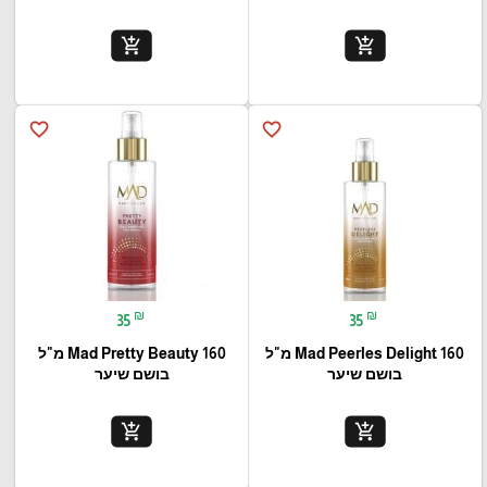
add_shopping_cart
add_shopping_cart
favorite_border
favorite_border
₪
₪
35
35
Mad Peerles Delight 160 מ"ל
Mad Pretty Beauty 160 מ"ל
בושם שיער
בושם שיער
add_shopping_cart
add_shopping_cart