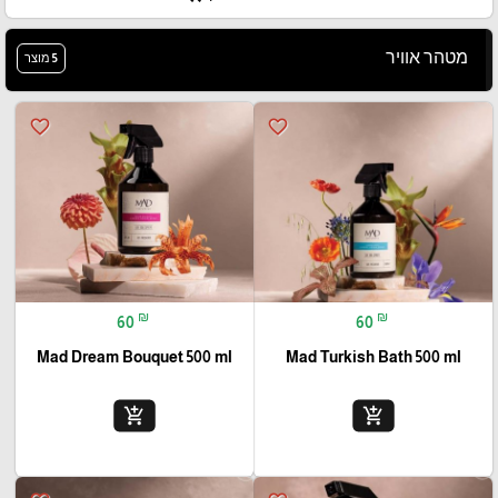
מטהר אוויר
5 מוצר
favorite_border
favorite_border
₪
₪
60
60
Mad Dream Bouquet 500 ml
Mad Turkish Bath 500 ml
add_shopping_cart
add_shopping_cart