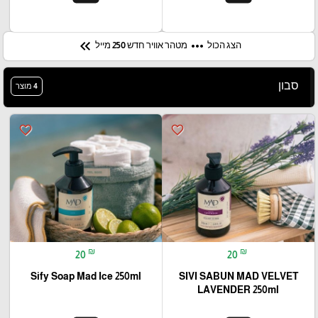
keyboard_double_arrow_left
more_horiz
הצג הכול
מטהר אוויר חדש 250 מייל
סבון
4 מוצר
favorite_border
favorite_border
₪
₪
20
20
Sify Soap Mad Ice 250ml
SIVI SABUN MAD VELVET
LAVENDER 250ml