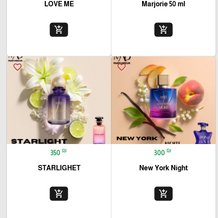
LOVE ME
Marjorie 50 ml
add_shopping_cart
add_shopping_cart
favorite_border
favorite_border
₪
₪
350
300
STARLIGHET
New York Night
add_shopping_cart
add_shopping_cart