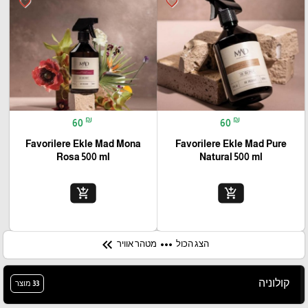
favorite_border
favorite_border
₪
₪
60
60
Favorilere Ekle Mad Mona
Favorilere Ekle Mad Pure
Rosa 500 ml
Natural 500 ml
add_shopping_cart
add_shopping_cart
keyboard_double_arrow_left
more_horiz
הצג הכול
מטהר אוויר
קולוניה
33 מוצר