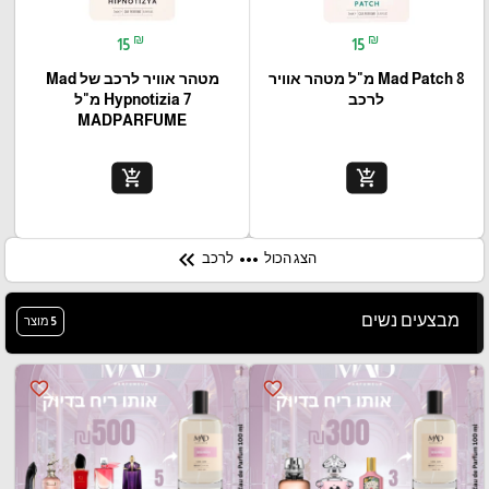
₪
₪
15
15
Mad Patch 8 מ"ל מטהר אוויר
מטהר אוויר לרכב של Mad
לרכב
Hypnotizia 7 מ"ל
MADPARFUME
add_shopping_cart
add_shopping_cart
keyboard_double_arrow_left
more_horiz
הצג הכול
לרכב
מבצעים נשים
5 מוצר
favorite_border
favorite_border