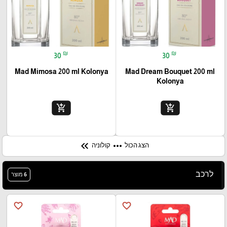
₪
₪
30
30
Mad Mimosa 200 ml Kolonya
Mad Dream Bouquet 200 ml
Kolonya
add_shopping_cart
add_shopping_cart
keyboard_double_arrow_left
more_horiz
הצג הכול
קולוניה
לרכב
6 מוצר
favorite_border
favorite_border