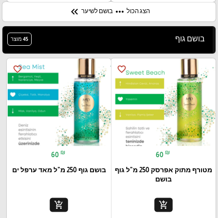
keyboard_double_arrow_left
more_horiz
הצג הכול
בושם לשיער
בושם גוף
45 מוצר
favorite_border
favorite_border
₪
₪
60
60
מטורף מתוק אפרסק 250 מ"ל גוף
בושם גוף 250 מ"ל מאד ערפל ים
בושם
add_shopping_cart
add_shopping_cart