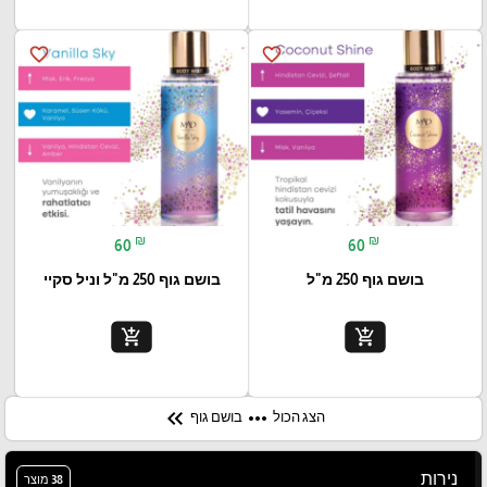
favorite_border
favorite_border
₪
₪
60
60
בושם גוף 250 מ"ל
בושם גוף 250 מ"ל וניל סקיי
add_shopping_cart
add_shopping_cart
keyboard_double_arrow_left
more_horiz
הצג הכול
בושם גוף
נירות
38 מוצר