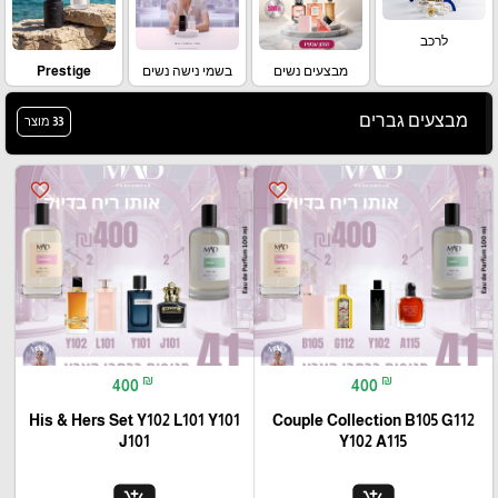
לרכב
מבצעים נשים
בשמי נישה נשים
Prestige
מבצעים גברים
33 מוצר
favorite_border
favorite_border
₪
₪
400
400
His & Hers Set Y102 L101 Y101
Couple Collection B105 G112
J101
Y102 A115