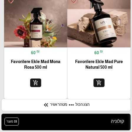
favorite_border
favorite_border
₪
₪
60
60
Favorilere Ekle Mad Mona
Favorilere Ekle Mad Pure
Rosa 500 ml
Natural 500 ml
add_shopping_cart
add_shopping_cart
keyboard_double_arrow_left
more_horiz
הצג הכול
מטהר אוויר
קולוניה
33 מוצר