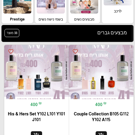
לרכב
מבצעים נשים
בשמי נישה נשים
Prestige
מבצעים גברים
33 מוצר
favorite_border
favorite_border
₪
₪
400
400
His & Hers Set Y102 L101 Y101
Couple Collection B105 G112
J101
Y102 A115