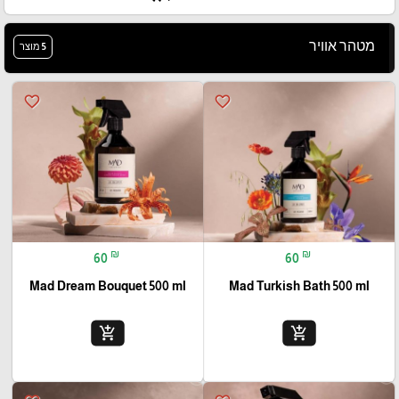
מטהר אוויר
5 מוצר
favorite_border
favorite_border
₪
₪
60
60
Mad Dream Bouquet 500 ml
Mad Turkish Bath 500 ml
add_shopping_cart
add_shopping_cart