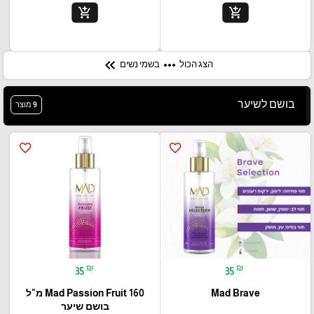
add_shopping_cart
add_shopping_cart
keyboard_double_arrow_left
more_horiz
הצג הכול
בשמי נשים
בושם לשיער
9 מוצר
favorite_border
favorite_border
₪
₪
35
35
Mad Brave
Mad Passion Fruit 160 מ"ל
בושם שיער