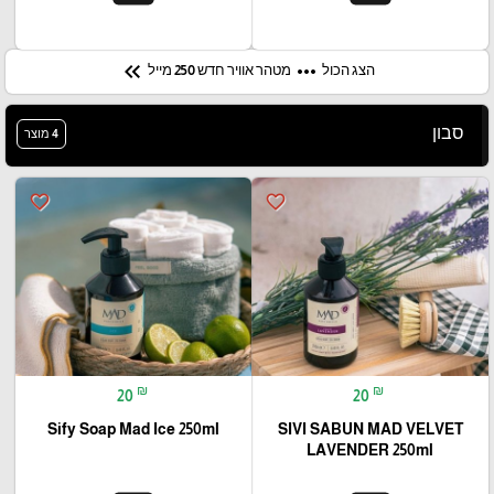
keyboard_double_arrow_left
more_horiz
הצג הכול
מטהר אוויר חדש 250 מייל
סבון
4 מוצר
favorite_border
favorite_border
₪
₪
20
20
Sify Soap Mad Ice 250ml
SIVI SABUN MAD VELVET
LAVENDER 250ml