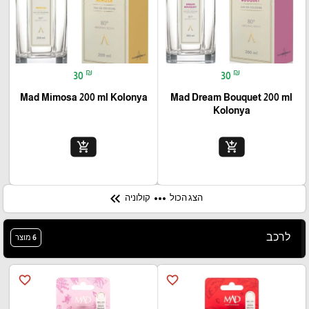
₪
₪
30
30
Mad Mimosa 200 ml Kolonya
Mad Dream Bouquet 200 ml
Kolonya
add_shopping_cart
add_shopping_cart
keyboard_double_arrow_left
more_horiz
הצג הכול
קולוניה
לרכב
6 מוצר
favorite_border
favorite_border