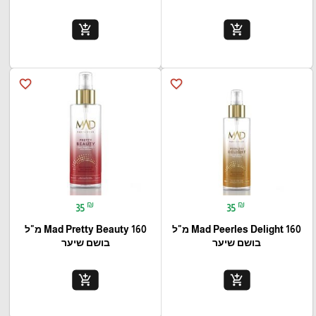
add_shopping_cart
add_shopping_cart
favorite_border
favorite_border
₪
₪
35
35
Mad Peerles Delight 160 מ"ל
Mad Pretty Beauty 160 מ"ל
בושם שיער
בושם שיער
add_shopping_cart
add_shopping_cart