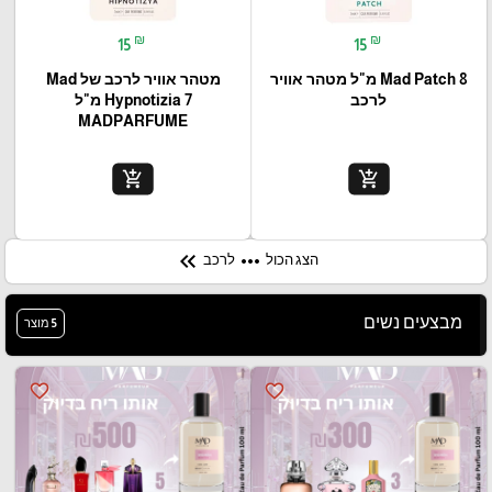
₪
₪
15
15
Mad Patch 8 מ"ל מטהר אוויר
מטהר אוויר לרכב של Mad
לרכב
Hypnotizia 7 מ"ל
MADPARFUME
add_shopping_cart
add_shopping_cart
keyboard_double_arrow_left
more_horiz
הצג הכול
לרכב
מבצעים נשים
5 מוצר
favorite_border
favorite_border