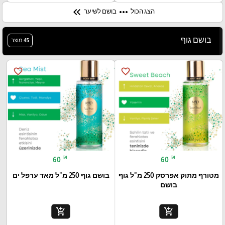
keyboard_double_arrow_left
more_horiz
הצג הכול
בושם לשיער
בושם גוף
45 מוצר
favorite_border
favorite_border
₪
₪
60
60
מטורף מתוק אפרסק 250 מ"ל גוף
בושם גוף 250 מ"ל מאד ערפל ים
בושם
add_shopping_cart
add_shopping_cart