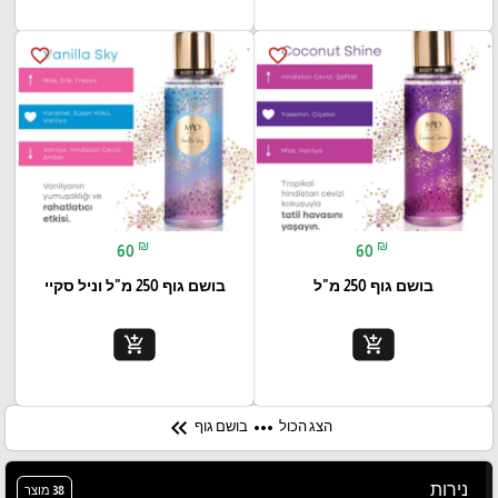
favorite_border
favorite_border
₪
₪
60
60
בושם גוף 250 מ"ל
בושם גוף 250 מ"ל וניל סקיי
add_shopping_cart
add_shopping_cart
keyboard_double_arrow_left
more_horiz
הצג הכול
בושם גוף
נירות
38 מוצר