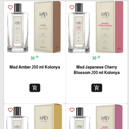
favorite_border
favorite_border
₪
₪
30
30
Mad Amber 200 ml Kolonya
Mad Japanese Cherry
Blossom 200 ml Kolonya
add_shopping_cart
add_shopping_cart
favorite_border
favorite_border