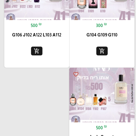
₪
₪
500
300
G106 J102 A122 L103 A112
G104 G109 G110
add_shopping_cart
add_shopping_cart
favorite_border
₪
500