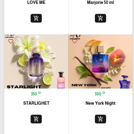
LOVE ME
Marjorie 50 ml
add_shopping_cart
add_shopping_cart
favorite_border
favorite_border
₪
₪
350
300
STARLIGHET
New York Night
add_shopping_cart
add_shopping_cart