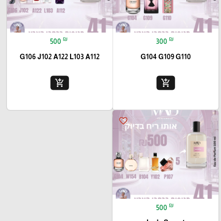
₪
₪
500
300
G106 J102 A122 L103 A112
G104 G109 G110
add_shopping_cart
add_shopping_cart
favorite_border
₪
500