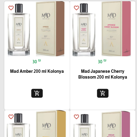
favorite_border
favorite_border
₪
₪
30
30
Mad Amber 200 ml Kolonya
Mad Japanese Cherry
Blossom 200 ml Kolonya
add_shopping_cart
add_shopping_cart
favorite_border
favorite_border