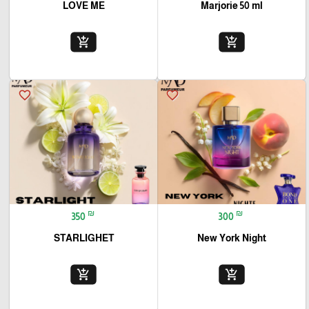
LOVE ME
Marjorie 50 ml
add_shopping_cart
add_shopping_cart
favorite_border
favorite_border
₪
₪
350
300
STARLIGHET
New York Night
add_shopping_cart
add_shopping_cart