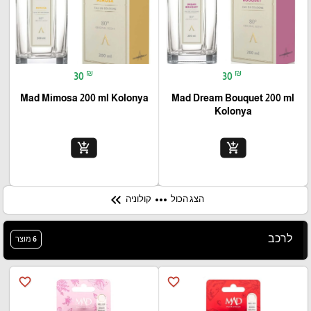
₪
₪
30
30
Mad Mimosa 200 ml Kolonya
Mad Dream Bouquet 200 ml
Kolonya
add_shopping_cart
add_shopping_cart
keyboard_double_arrow_left
more_horiz
הצג הכול
קולוניה
לרכב
6 מוצר
favorite_border
favorite_border