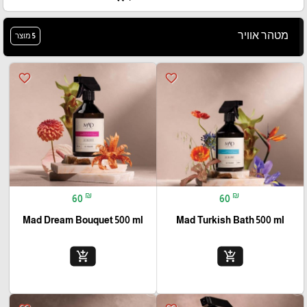
מטהר אוויר
5 מוצר
favorite_border
favorite_border
₪
₪
60
60
Mad Dream Bouquet 500 ml
Mad Turkish Bath 500 ml
add_shopping_cart
add_shopping_cart