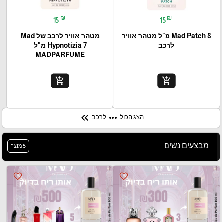
₪
₪
15
15
Mad Patch 8 מ"ל מטהר אוויר
מטהר אוויר לרכב של Mad
לרכב
Hypnotizia 7 מ"ל
MADPARFUME
add_shopping_cart
add_shopping_cart
keyboard_double_arrow_left
more_horiz
הצג הכול
לרכב
מבצעים נשים
5 מוצר
favorite_border
favorite_border