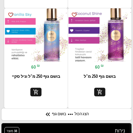
favorite_border
favorite_border
₪
₪
60
60
בושם גוף 250 מ"ל
בושם גוף 250 מ"ל וניל סקיי
add_shopping_cart
add_shopping_cart
keyboard_double_arrow_left
more_horiz
הצג הכול
בושם גוף
נירות
38 מוצר