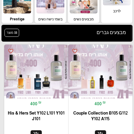
לרכב
מבצעים נשים
בשמי נישה נשים
Prestige
מבצעים גברים
33 מוצר
favorite_border
favorite_border
₪
₪
400
400
His & Hers Set Y102 L101 Y101
Couple Collection B105 G112
J101
Y102 A115