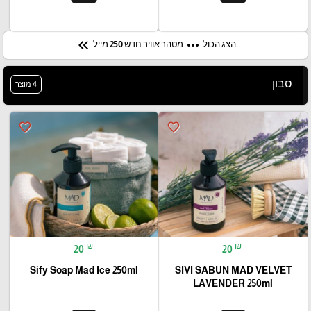
keyboard_double_arrow_left
more_horiz
הצג הכול
מטהר אוויר חדש 250 מייל
סבון
4 מוצר
favorite_border
favorite_border
₪
₪
20
20
Sify Soap Mad Ice 250ml
SIVI SABUN MAD VELVET
LAVENDER 250ml