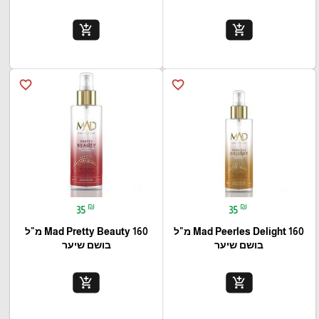
add_shopping_cart
add_shopping_cart
favorite_border
favorite_border
₪
₪
35
35
Mad Peerles Delight 160 מ"ל
Mad Pretty Beauty 160 מ"ל
בושם שיער
בושם שיער
add_shopping_cart
add_shopping_cart