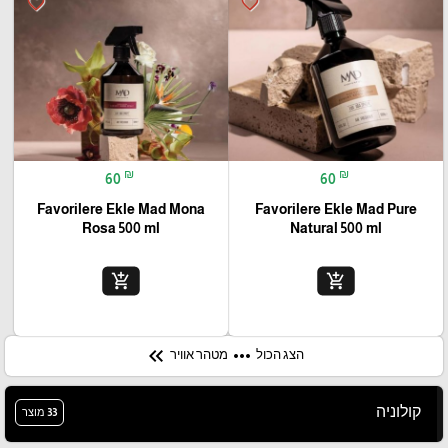
favorite_border
favorite_border
₪
₪
60
60
Favorilere Ekle Mad Mona
Favorilere Ekle Mad Pure
Rosa 500 ml
Natural 500 ml
add_shopping_cart
add_shopping_cart
keyboard_double_arrow_left
more_horiz
הצג הכול
מטהר אוויר
קולוניה
33 מוצר