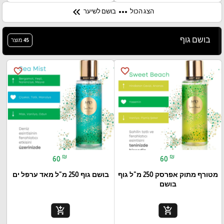
keyboard_double_arrow_left
more_horiz
הצג הכול
בושם לשיער
בושם גוף
45 מוצר
favorite_border
favorite_border
₪
₪
60
60
מטורף מתוק אפרסק 250 מ"ל גוף
בושם גוף 250 מ"ל מאד ערפל ים
בושם
add_shopping_cart
add_shopping_cart